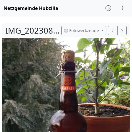
Netzgemeinde Hubzilla
IMG_20230815_173800Z.jpg
Fotowerkzeuge