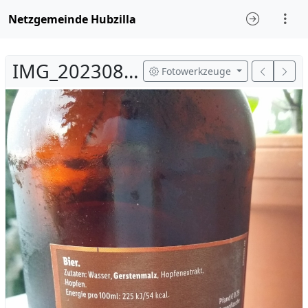
Netzgemeinde Hubzilla
IMG_20230815_173817Z.jpg
Fotowerkzeuge