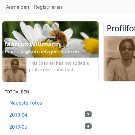
Anmelden
Registrieren
Profilfo
Marcus Wißmann
marcuse@hub.netzgemeinde.eu
This channel has not added a
profile description yet
FOTOALBEN
Neueste Fotos
2019-04
1
2019-05
4