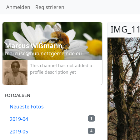
Anmelden
Registrieren
IMG_11
Marcus Wißmann
marcuse@hub.netzgemeinde.eu
This channel has not added a
profile description yet
FOTOALBEN
Neueste Fotos
2019-04
1
2019-05
4