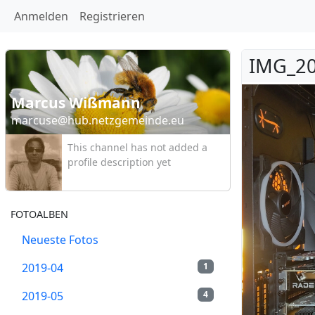
Anmelden
Registrieren
IMG_20
Marcus Wißmann
marcuse@hub.netzgemeinde.eu
This channel has not added a
profile description yet
FOTOALBEN
Neueste Fotos
2019-04
1
2019-05
4