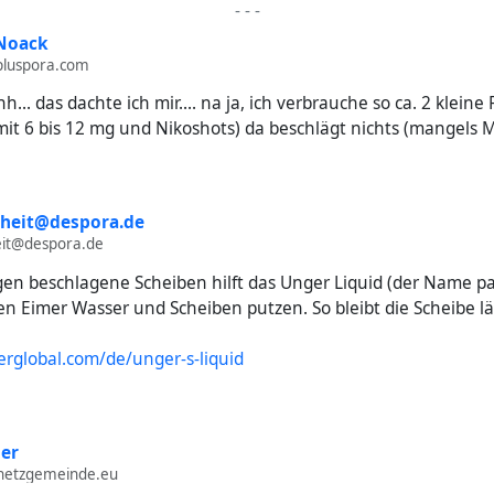
-
-
-
Noack
pluspora.com
... das dachte ich mir.... na ja, ich verbrauche so ca. 2 kleine
t 6 bis 12 mg und Nikoshots) da beschlägt nichts (mangels Ma
iheit@despora.de
eit@despora.de
en beschlagene Scheiben hilft das Unger Liquid (der Name pa
n Eimer Wasser und Scheiben putzen. So bleibt die Scheibe lä
rglobal.com/de/unger-s-liquid
er
etzgemeinde.eu