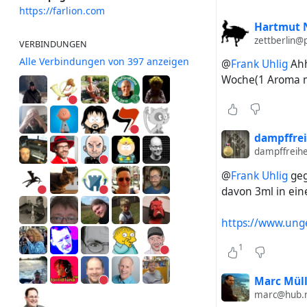
https://farlion.com
Hartmut 
zettberlin@
VERBINDUNGEN
Alle Verbindungen von 397 anzeigen
@
Frank Uhlig
Ahhh
Woche(1 Aroma mi
dampffre
dampffreih
@
Frank Uhlig
geg
davon 3ml in eine
https://www.unge
1
Marc Müll
marc@hub.n