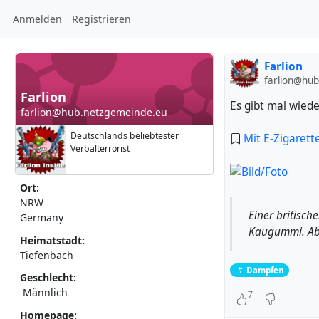
Anmelden
Registrieren
Farlion
farlion@hu
Farlion
Es gibt mal wie
farlion@hub.netzgemeinde.eu
Deutschlands beliebtester
Mit E-Zigaret
Verbalterrorist
Ort:
NRW
Einer britisch
Germany
Kaugummi. Ab
Heimatstadt:
Tiefenbach
Dampfen
Geschlecht:
Männlich
7
Homepage: