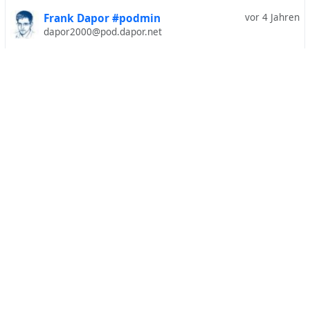
Frank Dapor #podmin
vor 4 Jahren
dapor2000@pod.dapor.net
Alles Gute zum Geburtstag
EoPH0w_XUAE8h4Y.jpg
Farlion
vor 5 Jahren
farlion@hub.netzgemeinde.eu
Erfolge personalisieren, misserfolge sozialisieren: #
CDU
.
#
Kretschmer
#
Sachsen
#
Coronavirus
Farlion
hat
ein neues Foto
auf
2020-12
veröffentlicht
4
Rainer "pluspora.com" Sokoll
vor 5 Jahren
rainer@pluspora.com