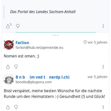
Das Portal des Landes Sachsen-Anhalt
5
-
-
-
Farlion
vor 5 Jahren
farlion@hub.netzgemeinde.eu
Nomen est omen. ;)
B n b (m ved t nerdp l.ch)
vor 5 Jahren
bonobo@pluspora.com
Bissl verspätet, meine besten Wünsche für die nächste
Runde um den Heimatstern :-) Gesundheit (!) und Glück!