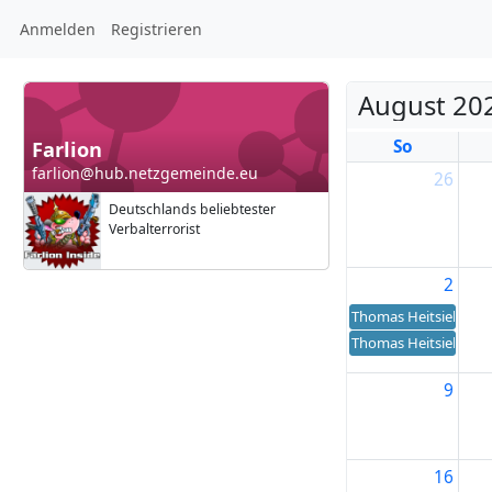
Anmelden
Registrieren
August 20
So
Farlion
farlion@hub.netzgemeinde.eu
26
Deutschlands beliebtester
Verbalterrorist
2
Thomas Heitsiek's bi
Thomas Heitsiek's bi
9
16