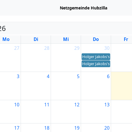
Netzgemeinde Hubzilla
26
Mo
Di
Mi
Do
Fr
27
28
29
30
Holger Jakobs's birthday
Holger Jakobs's birthday
3
4
5
6
rthday
rthday
10
11
12
13
17
18
19
20