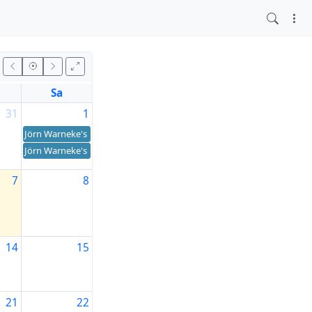
Sa
31
1
Jörn Warneke's birthday
Jörn Warneke's birthday
7
8
14
15
21
22