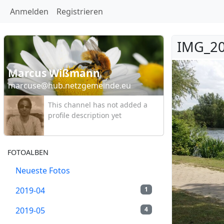
Anmelden
Registrieren
IMG_20
Marcus Wißmann
marcuse@hub.netzgemeinde.eu
This channel has not added a
profile description yet
FOTOALBEN
Neueste Fotos
2019-04
1
2019-05
4