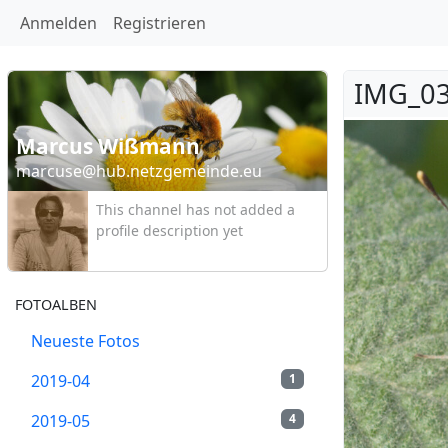
Anmelden
Registrieren
IMG_03
Marcus Wißmann
marcuse@hub.netzgemeinde.eu
This channel has not added a
profile description yet
FOTOALBEN
Neueste Fotos
2019-04
1
2019-05
4