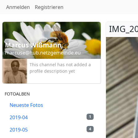
Anmelden
Registrieren
IMG_20
Marcus Wißmann
marcuse@hub.netzgemeinde.eu
This channel has not added a
profile description yet
FOTOALBEN
Neueste Fotos
2019-04
1
2019-05
4