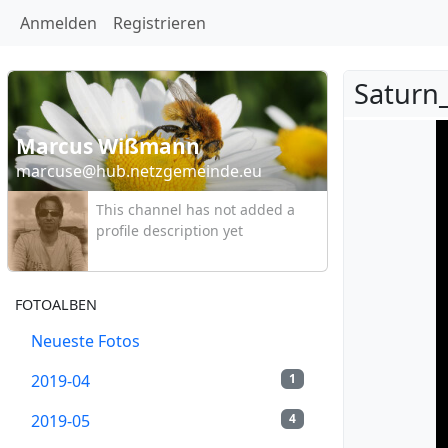
Anmelden
Registrieren
Saturn_
Marcus Wißmann
marcuse@hub.netzgemeinde.eu
This channel has not added a
profile description yet
FOTOALBEN
Neueste Fotos
2019-04
1
2019-05
4