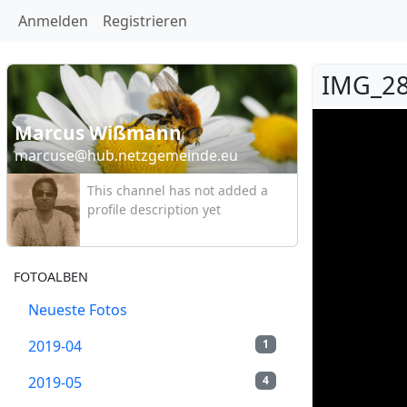
Anmelden
Registrieren
IMG_28
Marcus Wißmann
marcuse@hub.netzgemeinde.eu
This channel has not added a
profile description yet
FOTOALBEN
Neueste Fotos
2019-04
1
2019-05
4