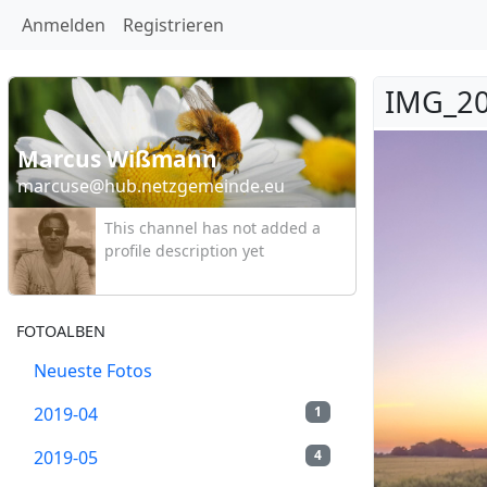
Anmelden
Registrieren
IMG_20
Marcus Wißmann
marcuse@hub.netzgemeinde.eu
This channel has not added a
profile description yet
FOTOALBEN
Neueste Fotos
2019-04
1
2019-05
4