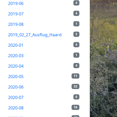
2019-06
4
2019-07
4
2019-08
1
2019_02_27_Ausflug_Haard
5
2020-01
4
2020-03
1
2020-04
4
2020-05
11
2020-06
32
2020-07
6
2020-08
16