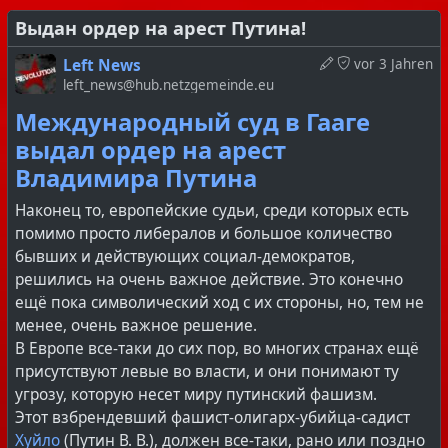
Слава героям, павшим в защиту
_____________________________________________
Выдан ордер на арест Путина!
Верховного Совета!
Оставить комментарий, а так же подписаться на этот
канал в
Hubzilla
, можно зарегистрировавшись в
Left News
vor 3 Jahren
Смерть кровавому, ельцинско-
Fediverse (при этом не забываем про Tor, VPN и другие
left_news@hub.netzgemeinde.eu
правила безопасности).
путинскому, оккупационному,
Международный суд в Гааге
Fediverse
– это объединение альтернативных,
буржуазному, фашистскому
выдал ордер на арест
некоммерческих, децентрализованных, open source,
режиму!
Владимира Путина
федеративных социальных сетей, здесь нет цензуры
и единоначалия. Эти соцсети связанны между собой,
Наконец то, европейские судьи, среди которых есть
так что подписаться и оставить свой комментарий
К 30-й годовщине событий октября 1993-го года,
помимо просто либералов и большое количество
можно из любой из них. Подробнее про Hubzilla
марксистский клуб "Политпросвет" выпустил 2 ролика
бывших и действующих социал-демократов,
можно прочитать вот
здесь
.
с детальным разбором событий и ответами на
решились на очень важное действие. Это конечно
вопросы. Так же, в описании роликов вы найдете
ещё пока символический ход с их стороны, но, тем не
полный список литературы по данной теме.
менее, очень важное решение.
https://youtube.com/live/AzI2yNgbMOs?
В Европе все-таки до сих пор, во многих странах ещё
si=LTDYweEo0xBIIA1a
присутствуют левые во власти, и они понимают ту
https://youtube.com/live/XWMKZTmXtjA?
угрозу, которую несет миру путинский фашизм.
si=6i9bpCfQ36Uny3UV
Этот взбрендевший фашист-олигарх-убийца-садист
Канал "Красный Поворот", так же провел стрим на эту
Хуйло
(Путин В. В.), должен все-таки, рано или поздно