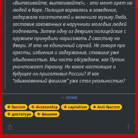
«Вытягивайте, вытягивайте!», - это мент орет на
возможно и воссоздания обновленного СССР 2, где
людей в баре. Полиция ворвалась в заведение,
все ошибки предыдущего СССР были бы учтены и
задержала посетителей и включила музыку Любэ,
исправлены.
заставив закованных в наручники молодых людей
Напомним,
что именно Путин
, будучи тогда замом
подпевать. Затем одну из девушек полицейские с
мэра Ленинграда - Собчака, верного последователя
оружием принудили нарисовать Z-свастику на
Ельцина и в то время, второго по популярности
двери. И это не единичный случай. Не говоря про
человека из правящей, буржуазной туссовки,
аресты, избиения и задержания, ставшие уже
выступил на стороне Ельцина. В сентябре-октябре, по
обыденностью. Мы часто обсуждаем, как Путин
поручению Собчака, Путин организовал переброску
уничтожает Украину. Но какое настоящие и
из Ленинграда спецназа участвовавшего в
будущее он приготовил России? И как
блокировании здания Верховного Совета
“обыкновенный фашизм” уже стал реальностью?
Нынешний министр обороны РФ Шойгу
лично выдал
1000 автоматов
радикальному либералу и в те дни и.
о. премьера Егору Гайдару, собиравшему ополчение
EXPAND
Да, это либеральный канал. Понимаем что они
против Верховного Совета.
(либералы) могут быть предвзятыми и корыстными,
fascism
dictatorship
capitalism
Anti-fascism
Именно при Путине в стране был построен самый
но в данном случае, они говорят правду, а это значит
диктатура
фашизм
дорогой за всю историю РФ музей – т. н. «Ельцин-
что сейчас они на нашей стороне в борьбе путинским
центр»
фашизмом.