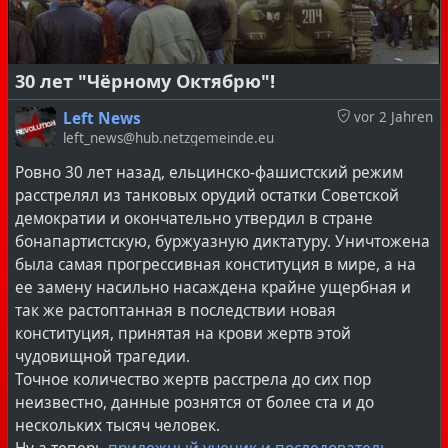
сейчас точно не будет. В 1906 году, когда выборы
были, может немного меньшим фарсом чем сейчас, но
все таки тоже ничего не решали, большевики
30 лет "Чёрному Октябрю"!
выступали за бойкот выборов. Любое участие в том
безобразии, которое состоится в марте этого года,
Left News
vor 2 Jahren
можно расценивать как предательство и
left_news@hub.netzgemeinde.eu
пособничество фашистскому режиму путина, т. к. это
Ровно 30 лет назад, ельцинско-фашистский режим
игра в заведомо выигрышную для фашисткой власти
расстрелял из танковых орудий остатки Советской
игру по ее правилам. К счастью, интереса у населения
демократии и окончательно утвердил в стране
к этим псевдо "выборам" путина нет, по последним
бонапартистскую, буржуазную диктатуру. Уничтожена
опросам, этими т. н. "выборами" интересуется только
была самая прогрессивная конституция в мире, а на
1% населения.
ее замену насильно насаждена крайне ущербная и
Но все-таки, стоит отдать должное храбрости и
так же растоптанная в последствии новая
мужеству Тяжкуна, за то что он, оставаясь в россии,
конституция, принятая на крови жертв этой
позволяет себе такую открытую критику власти.
чудовищной трагедии.
https://youtube.com/live/vsUYvCk-xFQ?si=9PM2d-
Точное количество жертв расстрела до сих пор
GYjbfpSyzK
неизвестно, данные рознятся от более ста и до
___________________________________________
нескольких тысяч человек.
Оставить комментарий, а так же подписаться на этот