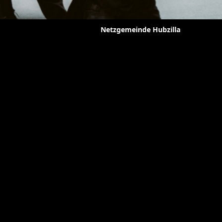
Netzgemeinde Hubzilla