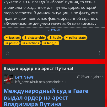
к участию в т.н. псевдо "выборах" путина, то есть в
специально созданном для путина цирке, который
скоро состоится. В данной ситуации, в по факту, уже
практически полностью фашизированной стране, с
абсолютным не допуском каких либо независимых
кандидатов, с разогнанными и репрессированными
EXPAND
независимыми СМИ, с посаженными независимыми
fascism
dictatorship
huylo
police_state
наблюдателями, с тотальной диктатурой, цензурой и
politic
elections
lang_ru
слежкой, "выборами" в трехдневный срок на пеньках
и капотах машин, с ДЭГ и прочими ухищрениями, это
никакими выборами, даже в буржуазно-
демократическом понимании, назвать нельзя, это
просто фарс и цирк. А участие в этом безобразии не
Выдан ордер на арест Путина!
только недопустимо, но ещё и крайне вредно, т. к. все
Left News
vor 3 Jahren
что нужно власти на этих псевдо "выборах" - это
left_news@hub.netzgemeinde.eu
нагнать явку и показать якобы активное участие в
Международный суд в Гааге
них народа. Большевики участвовали в выборах, но
только тогда, когда был хоть какой то шанс
выдал ордер на арест
превратить их в политическую трибуну, и был хоть
Владимира Путина
какой то допуск независимых кандидатов, которого