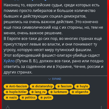
сейчас точно не будет. В 1906 году, когда выборы
Наконец то, европейские судьи, среди которых есть
были, может немного меньшим фарсом чем сейчас, но
помимо просто либералов и большое количество
все таки тоже ничего не решали, большевики
бывших и действующих социал-демократов,
выступали за бойкот выборов. Любое участие в том
решились на очень важное действие. Это конечно
безобразии, которое состоится в марте этого года,
ещё пока символический ход с их стороны, но, тем не
можно расценивать как предательство и
менее, очень важное решение.
пособничество фашистскому режиму путина, т. к. это
В Европе все-таки до сих пор, во многих странах ещё
игра в заведомо выигрышную для фашисткой власти
присутствуют левые во власти, и они понимают ту
игру по ее правилам. К счастью, интереса у населения
угрозу, которую несет миру путинский фашизм.
к этим псевдо "выборам" путина нет, по последним
Этот взбрендевший фашист-олигарх-убийца-садист
опросам, этими т. н. "выборами" интересуется только
Хуйло
(Путин В. В.), должен все-таки, рано или поздно
1% населения.
ответить за содеянное им в Украине, Чечне, россии и
Но все-таки, стоит отдать должное храбрости и
других странах.
мужеству Тяжкуна, за то что он, оставаясь в россии,
EXPAND
позволяет себе такую открытую критику власти.
_____________________________________________
Anti-fascism
dictatorship
fascism
huylo
https://youtube.com/live/vsUYvCk-xFQ?si=9PM2d-
Оставить комментарий, а так же подписаться на этот
huylo-hitler
lang_ru
lurkmore
oligarchs
GYjbfpSyzK
канал в
Hubzilla
, можно зарегистрировавшись в
nazis
politics
putin
___________________________________________
Fediverse (при этом не забываем про Tor, VPN и другие
Оставить комментарий, а так же подписаться на этот
правила безопасности).