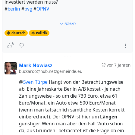
investiert werden muss?
#
berlin
#
bvg
#
ÖPNV
Tickets in Berlin müssen mehr als einen Euro pro Tag
EXPAND
kosten
deutsch
Politik
6
-
-
-
Der Regierende Bürgermeister Müller will sich bei den
Mark Nowiasz
vor 7 Jahren
Verkehrstarifen mit dem 365-Euro-Jahresticket Wien zum
buckaroo@hub.netzgemeinde.eu
Vorbild nehmen. Keine gute Idee. Ein Kommentar.
@
Sven Türpe
Hängt von der Betrachtungsweise
ab. Eine Jahreskarte Berlin A/B kostet - je nach
Zahlungsweise - so um die 730 Euro, etwa 61
Euro/Monat, ein Auto etwa 500 Euro/Monat
(wenn man tatsächlich sämtliche Kosten korrekt
einberechnet). Der ÖPNV ist hier um
Längen
günstiger. Wenn man aber den Fall "Auto schon
da, aus Gründen" betrachtet ist die Frage ob ein