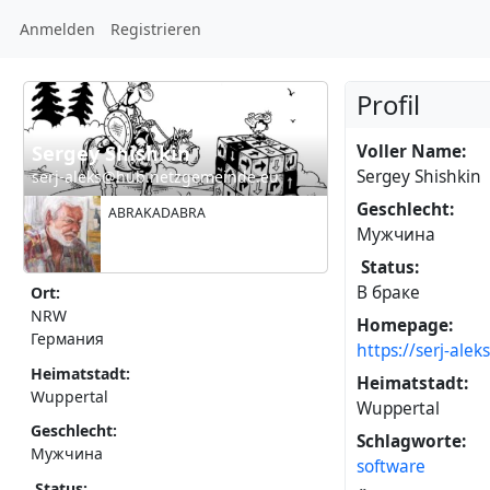
Anmelden
Registrieren
Profil
Voller Name:
Sergey Shishkin
Sergey Shishkin
serj-aleks@hub.netzgemeinde.eu
Geschlecht:
ABRAKADABRA
Мужчина
Status:
В браке
Ort:
NRW
Homepage:
Германия
https://serj-alek
Heimatstadt:
Heimatstadt:
Wuppertal
Wuppertal
Geschlecht:
Schlagworte:
Мужчина
software
Status: