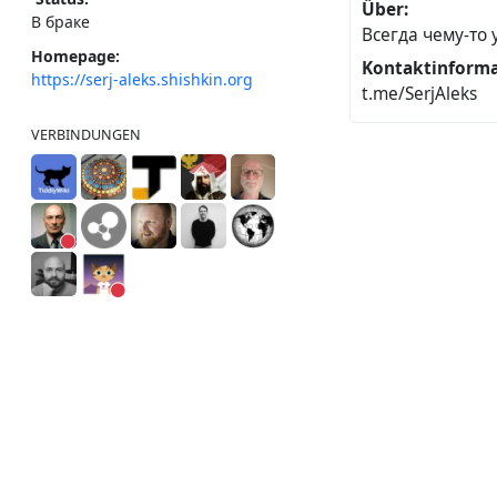
Über:
В браке
Всегда чему-то уч
Homepage:
Kontaktinforma
https://serj-aleks.shishkin.org
t.me/SerjAleks
VERBINDUNGEN