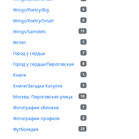
Wings/Poetry/Big
6
Wings/Poetry/Small
6
Wings/Samoleti
11
Writer
1
Город у сердца
7
Город у сердца/Пироговская
8
Книги
1
Книги/Загадка Катулла
1
Москва, Пироговская улица
10
Фотографии обложки
1
Фотографии профиля
2
Футболедия
23