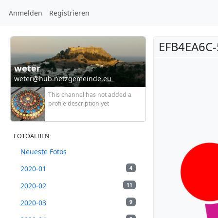
Anmelden
Registrieren
EFB4EA6C-
weter
weter@hub.netzgemeinde.eu
This channel has not added a
profile description yet
FOTOALBEN
Neueste Fotos
2020-01
4
2020-02
11
2020-03
9