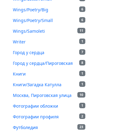
Wings/Poetry/Big
6
Wings/Poetry/Small
6
Wings/Samoleti
11
Writer
1
Город у сердца
7
Город у сердца/Пироговская
8
Книги
1
Книги/Загадка Катулла
1
Москва, Пироговская улица
10
Фотографии обложки
1
Фотографии профиля
2
Футболедия
23