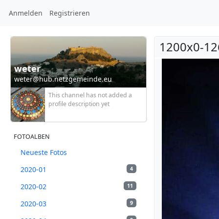
Anmelden
Registrieren
1200x0-12
weter
weter@hub.netzgemeinde.eu
This channel has not added a
profile description yet
FOTOALBEN
Neueste Fotos
2020-01
4
2020-02
11
2020-03
9