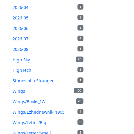
2026-04
1
2026-05
3
2026-06
1
2026-07
4
2026-08
1
High Sky
20
HighTech
1
Stories of a Stranger
1
Wings
100
Wings/Books_IW
26
Wings/Ezhednewnik_1965
4
Wings/Letter/Big
9
Wings/Letter/Small
9