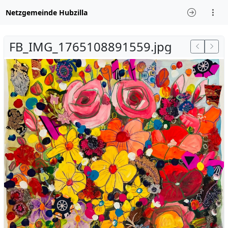
Netzgemeinde Hubzilla
FB_IMG_1765108891559.jpg