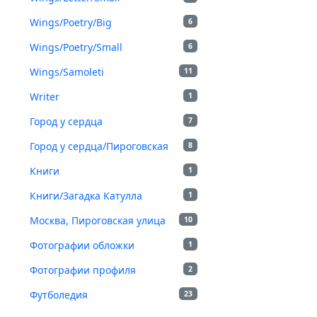
Wings/Poetry/Big
6
Wings/Poetry/Small
6
Wings/Samoleti
11
Writer
1
Город у сердца
7
Город у сердца/Пироговская
8
Книги
1
Книги/Загадка Катулла
1
Москва, Пироговская улица
10
Фотографии обложки
1
Фотографии профиля
2
Футболедия
23