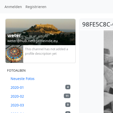
Anmelden
Registrieren
98FE5C8C-
weter
weter@hub.netzgemeinde.eu
This channel has not added a
profile description yet
FOTOALBEN
Neueste Fotos
2020-01
4
2020-02
11
2020-03
9