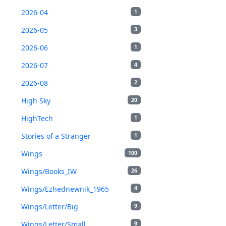
2026-04
1
2026-05
3
2026-06
1
2026-07
4
2026-08
2
High Sky
20
HighTech
1
Stories of a Stranger
1
Wings
100
Wings/Books_IW
26
Wings/Ezhednewnik_1965
4
Wings/Letter/Big
9
Wings/Letter/Small
9