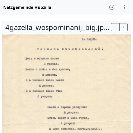
Netzgemeinde Hubzilla
4gazella_wospominanij_big.jpeg