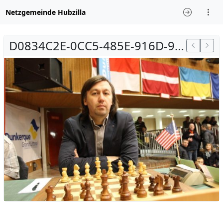
Netzgemeinde Hubzilla
D0834C2E-0CC5-485E-916D-97428E562771.jpeg