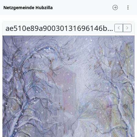
Netzgemeinde Hubzilla
ae510e89a90030131696146bebaf6a76.jpg