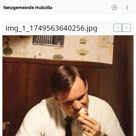
Netzgemeinde Hubzilla
img_1_1749563640256.jpg