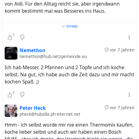
von Aldi. Für den Alltag reicht sie, aber irgendwann
kommt bestimmt mal was Besseres ins Haus.
Mit Maggi und Knorr habe ich mir Kochen beigebracht,
EXPAND
erstmal genau nach Tütenvorgabe, dann irgendwann die
1
Gewürze aus den Zutatenlisten gekauft, dann auf
schwierigere Rezepte umgestiegen und heute nur noch
Nemethon
vor 7 Jahren
verächtliches Kopfschütteln übrig für alle Fertig-Instant-
nemethon@hub.netzgemeinde.eu
Gerichte. Manchmal gehe ich nostaligisch durch die
Ich hab Messer, 2 Pfannen und 2 Töpfe und ich koche
Instant-Regale, aber man schraubt sich ja auch keine
selbst. Na gut, ich habe auch die Zeit dazu und mir macht
Stützräder mehr ans Fahrrad
kochen Spaß. ;)
3
Peter Heck
vor 7 Jahren
pheck@hubzilla.ph-internet.net
Hmm - ich selbst würde mir nie einen Thermomix kaufen,
koche lieber selbst und auch wir haben einen Bosch