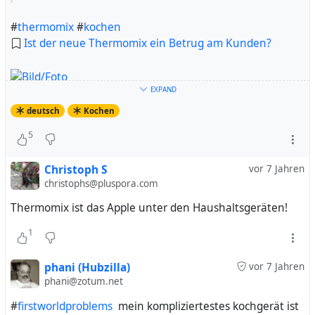
#
thermomix
#
kochen
Ist der neue Thermomix ein Betrug am Kunden?
EXPAND
deutsch
Kochen
Völlig überraschend bringt Vorwerk einen neuen
5
Thermomix auf den Markt - er kann jetzt auch braten.
Doch bei vielen Kunden sorgt das Gerät für Ärger.
Christoph S
vor 7 Jahren
christophs@pluspora.com
Thermomix ist das Apple unter den Haushaltsgeräten!
1
phani (Hubzilla)
vor 7 Jahren
phani@zotum.net
#
firstworldproblems
mein kompliziertestes kochgerät ist