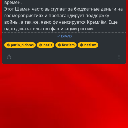
времен.
Этот Шаман часто выступает за бюджетные деньги на
гос мероприятиях и пропагандирует поддержку
войны, а так же, явно финансируется Кремлём. Еще
одно доказательство фашизации россии.
EXPAND
Вот оригинал этого клипа
:
putin_pidoras
nazis
fascism
nazism
https://youtu.be/NXreSAXf1V8
Обзор Майкла Наки на это недоразумение
:
https://youtu.be/E_2sbaFulxw
_____________________________________________
Оставить комментарий, а так же подписаться на этот
канал в
Hubzilla
, можно зарегистрировавшись в
Fediverse (при этом не забываем про Tor, VPN и другие
правила безопасности).
Fediverse
– это объединение альтернативных,
некоммерческих, децентрализованных, open source,
федеративных социальных сетей, здесь нет цензуры
и единоначалия. Эти соцсети связанны между собой,
так что подписаться и оставить свой комментарий