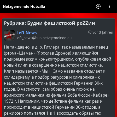
Netzgemeinde Hubzilla
Рубрика: Будни фашистской роZZии
Left News
vor 3 Jahren
left_news@hub.netzgemeinde.eu
Не так давно, в д. р. Гитлера, так называемый певец
(ртом) «Шаман» (Ярослав Дронов) являющийся
подкремлевским коньюктурщиком, опубликовал свой
новый клип в совершенно нацисткой стилистике.
Клип называется «Мы». Само название отсылает к
солидаризму, а подбор ракурсов и символика - к
нацисткой стилистике фашистской Германии 30-х
годов. В частности, сам образ очень похож на
арийского мальчика из фильма Боба Фосси «Кабаре»
1972 г. Напомним, что действие фильма как раз и
происходит в нацистской Германии 30-х годов, а
режиссер попытался 1 в 1 воссоздать образы тех