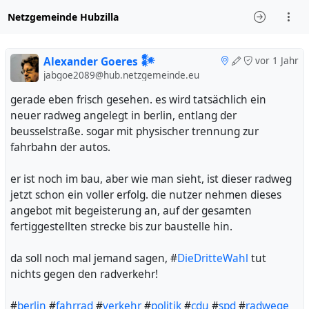
Netzgemeinde Hubzilla
Alexander Goeres 𒀯
vor 1 Jahr
jabgoe2089@hub.netzgemeinde.eu
gerade eben frisch gesehen. es wird tatsächlich ein
neuer radweg angelegt in berlin, entlang der
beusselstraße. sogar mit physischer trennung zur
fahrbahn der autos.
er ist noch im bau, aber wie man sieht, ist dieser radweg
jetzt schon ein voller erfolg. die nutzer nehmen dieses
angebot mit begeisterung an, auf der gesamten
fertiggestellten strecke bis zur baustelle hin.
da soll noch mal jemand sagen, #
DieDritteWahl
tut
nichts gegen den radverkehr!
#
berlin
#
fahrrad
#
verkehr
#
politik
#
cdu
#
spd
#
radwege