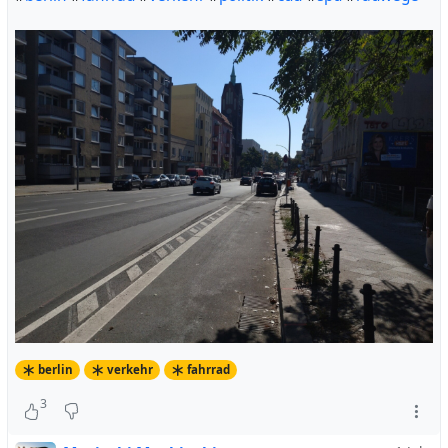
berlin
verkehr
fahrrad
3