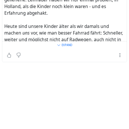
Holland, als die Kinder noch klein waren - und es
Erfahrung abgehakt.
Heute sind unsere Kinder älter als wir damals und
machen
uns
vor, wie man besser Fahrrad fährt: Schneller,
weiter und möglichst nicht auf Radwegen, auch nicht in
den Großstädten, in denen sie leben und arbeiten. -).
EXPAND
Ich müsste die alten und nur z.T. digitalisierten Bilder aus
der Zeit mal wieder heraussuchen.