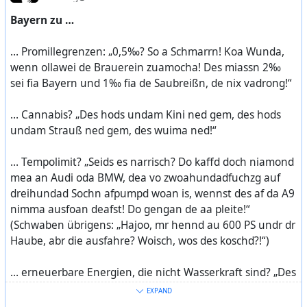
Bayern zu …
… Promillegrenzen: „0,5‰? So a Schmarrn! Koa Wunda,
wenn ollawei de Brauerein zuamocha! Des miassn 2‰
sei fia Bayern und 1‰ fia de Saubreißn, de nix vadrong!“
… Cannabis? „Des hods undam Kini ned gem, des hods
undam Strauß ned gem, des wuima ned!“
… Tempolimit? „Seids es narrisch? Do kaffd doch niamond
mea an Audi oda BMW, dea vo zwoahundadfuchzg auf
dreihundad Sochn afpumpd woan is, wennst des af da A9
nimma ausfoan deafst! Do gengan de aa pleite!“
(Schwaben übrigens: „Hajoo, mr hennd au 600 PS undr dr
Haube, abr die ausfahre? Woisch, wos des koschd?!“)
… erneuerbare Energien, die nicht Wasserkraft sind? „Des
hods undam Kini ned gem, des hods undam Strauß ned
EXPAND
gem, des wuima ned!“