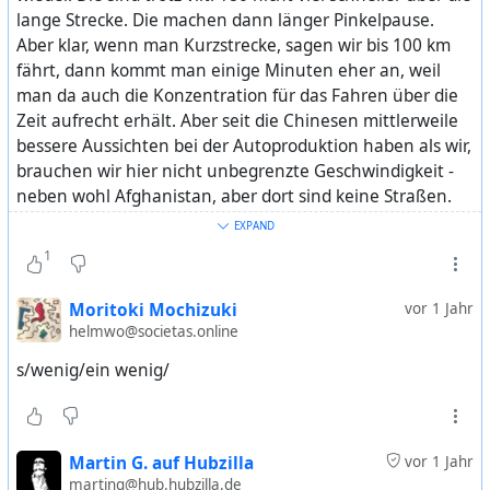
lange Strecke. Die machen dann länger Pinkelpause.
Aber klar, wenn man Kurzstrecke, sagen wir bis 100 km
➡️
fährt, dann kommt man einige Minuten eher an, weil
https://www.tagesschau.de/inland/innenpolitik/schnie
man da auch die Konzentration für das Fahren über die
der-promillegrenze-strassenverkehr-100.html?
Zeit aufrecht erhält. Aber seit die Chinesen mittlerweile
at_medium=mastodon&at_campaign=tagesschau.de
bessere Aussichten bei der Autoproduktion haben als wir,
brauchen wir hier nicht unbegrenzte Geschwindigkeit -
#Straßenverkehr
#Alkohol
#Cannabis
#Verkehr
neben wohl Afghanistan, aber dort sind keine Straßen.
#Tempolimit
#Schnieder
Die jetzigen Richtgeschwindigkeiten könnten auch gut
EXPAND
Maximalgeschwindigkeiten sein - etwa auch so, dass für
1
bestimmte Straßenarten unterschiedliche Strafen bei
einer Überschreitung fällig werden... So vor der Schule 35
Moritoki Mochizuki
vor 1 Jahr
statt 30 sind schlimmer als 130, wenn 120
helmwo@societas.online
vorgeschrieben wäre. Aber da ist hier in der Diskussion
s/wenig/ein wenig/
noch kein Weg rein. Aber wie lange wir Rennstrecken für
eine nicht mehr existente Autoindustrie bauen, kommt
es wenig drauf an, was die nächsten Jahre in der
Industriepolitik abläuft.
Martin G. auf Hubzilla
vor 1 Jahr
marting@hub.hubzilla.de