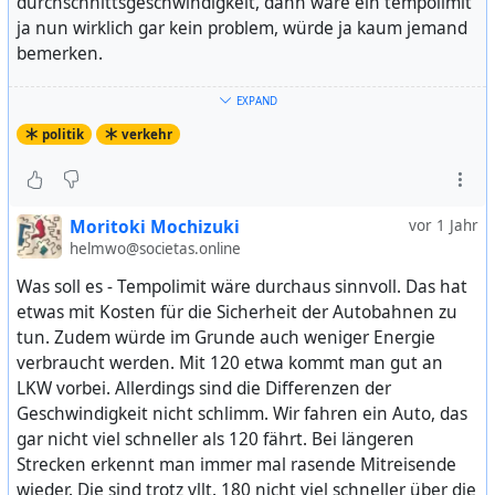
durchschnittsgeschwindigkeit, dann wäre ein tempolimit
ja nun wirklich gar kein problem, würde ja kaum jemand
bemerken.
das mit der 5%-grenze für alkohol wird er allerdings mit
EXPAND
seinen sauerländischen und bajuwarischen parteibossen
politik
verkehr
ausfechten müssen. mal sehen, ob er das aushält ... :-)
#
politik
#
verkehr
#
cdu
#
csu
#
spd
#
koalition
Moritoki Mochizuki
vor 1 Jahr
#
PatrickSchnieder
#
tempolimit
#
klimawandel
helmwo@societas.online
tagesschau
wrote the following
Beitrag
vor 1 Jahr
Was soll es - Tempolimit wäre durchaus sinnvoll. Das hat
etwas mit Kosten für die Sicherheit der Autobahnen zu
tun. Zudem würde im Grunde auch weniger Energie
Verkehrsminister Schnieder will an 0,5-Promille-Grenze
verbraucht werden. Mit 120 etwa kommt man gut an
festhalten
LKW vorbei. Allerdings sind die Differenzen der
Geschwindigkeit nicht schlimm. Wir fahren ein Auto, das
Bundesverkehrsminister Schnieder hält die jetzige 0,5-
gar nicht viel schneller als 120 fährt. Bei längeren
Promille-Grenze für ausreichend. Kritischer blickt er
Strecken erkennt man immer mal rasende Mitreisende
dagegen auf Cannabis. Dessen Wirkung sei im
wieder. Die sind trotz vllt. 180 nicht viel schneller über die
Straßenverkehr "relativ unberechenbar".