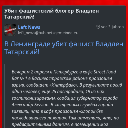
Пригожину. В результате акции клуб прекратит
свою работу. Мы удовлетворены этим.
Убит фашистский блогер Владлен
Татарский!
3. Осуществленная нами акция не была направлена
Left News
vor 3 Jahren
против мирных граждан, и все пострадавшие
left_news@hub.netzgemeinde.eu
входят в число активных сторонников войны,
оправдывающих военные преступления путинского
В Ленинграде убит фашист Владлен
режима в Украине.
Татарский!
4. Российские силовики действуют в традиционном
для себя стиле – обвиняют и хватают тех, до кого
Вечером 2 апреля в Петербурге в кафе Street Food
могут дотянуться, вне зависимости от
Bar № 1 в Василеостровском районе произошел
причастности, как это произошло с Дарьей
взрыв, сообщает «Интерфакс». В результате погиб
Треповой. Дарья Трепова, известная фигура в левом
один человек, еще 25 пострадали, 19 из них
и феминистском движении – герой. В то время,
госпитализированы, сообщил губернатор города
когда многие «оппозиционеры» писали посты в
Александр Беглов. В экстренных службах города
фейсбуке и светили фонариками, она боролась,
заявили, что в кафе произошел «хлопок без
ходила на акции и рисковала своей свободой,
последовавшего пожара». Там отметили, что, по
участвуя во всех оппозиционных движениях,
предварительным данным, в помещении мог
которые теперь от нее отказываются. Мы просим