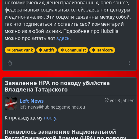
некоммерческих, децентрализованных, open source,
федеративных социальных сетей, здесь нет цензуры
и единоначалия. Эти соцсети связанны между собой,
так что подписаться и оставить свой комментарий
можно из любой из них. Подробнее про Hubzilla
можно прочитать вот
здесь
.
Street Punk
Antifa
Communist
Hardcore
Заявление НРА по поводу убийства
Владлена Татарского
Left News
vor 3 Jahren
left_news@hub.netzgemeinde.eu
К предыдущему
посту
.
Появилось заявление Национальной
Республиканской Армии (НРА) по поводу