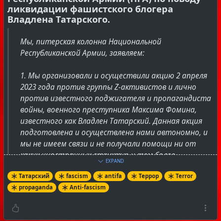
ликвидации фашистского блогера
Владлена Татарского.
Мы, питерская колонна Национальной
Республиканской Армии, заявляем:
1. Мы организовали и осуществили акцию 2 апреля
2023 года против группы Z-активистов и лично
против известного поджигателя и пропагандиста
войны, военного преступника Максима Фомина,
известного как Владлен Татарский. Данная акция
подготовлена и осуществлена нами автономно, и
мы не имеем связи и не получали помощи ни от
каких иностранных структур и тем более
EXPAND
спецслужб.
Татарский
fascism
antifa
Террор
Terror
propaganda
Anti-fascism
2. Данная акция была осуществлена в клубе,
принадлежащему одному из наиболее известных
российских бандитов и преступников Евгению