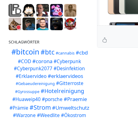
SCHLAGWÖRTER
#bitcoin
#btc
#cbd
#cannabis
#corona
#COD
#Cyberpunk
#Cyberpunk2077
#Desinfektion
#erklaervideos
#Erklaervideo
#Gitterroste
#Gebaeudereinigung
#Hotelreinigung
#Gyrossuppe
#Praemie
#Huaweip40
#porsche
#Strom
#Umweltschutz
#Prämie
#Warzone
#Weedlite
#Ökostrom