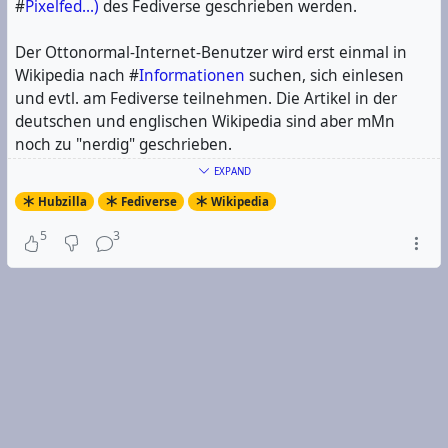
#
Pixelfed...)
des Fediverse geschrieben werden.
Der Ottonormal-Internet-Benutzer wird erst einmal in
Wikipedia nach #
Informationen
suchen, sich einlesen
und evtl. am Fediverse teilnehmen. Die Artikel in der
deutschen und englischen Wikipedia sind aber mMn
noch zu "nerdig" geschrieben.
EXPAND
Wünsche euch eine schöne Woche!!
Hubzilla
Fediverse
Wikipedia
5
3