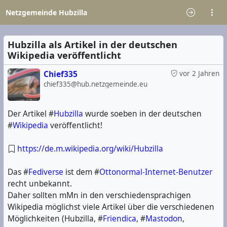
Netzgemeinde Hubzilla
Hubzilla als Artikel in der deutschen
Wikipedia veröffentlicht
Chief335
vor 2 Jahren
chief335@hub.netzgemeinde.eu
Der Artikel #
Hubzilla
wurde soeben in der deutschen
#
Wikipedia
veröffentlicht!
https://de.m.wikipedia.org/wiki/Hubzilla
Das #
Fediverse
ist dem #
Ottonormal-Internet-Benutzer
recht unbekannt.
Daher sollten mMn in den verschiedensprachigen
Wikipedia möglichst viele Artikel über die verschiedenen
Möglichkeiten (Hubzilla, #
Friendica
, #
Mastodon
,