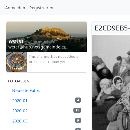
Anmelden
Registrieren
E2CD9EB5-
weter
weter@hub.netzgemeinde.eu
This channel has not added a
profile description yet
FOTOALBEN
Neueste Fotos
2020-01
4
2020-02
11
2020-03
9