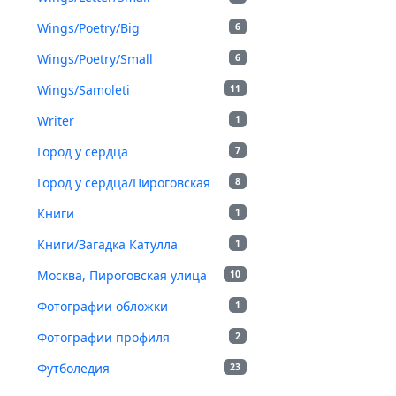
Wings/Poetry/Big
6
Wings/Poetry/Small
6
Wings/Samoleti
11
Writer
1
Город у сердца
7
Город у сердца/Пироговская
8
Книги
1
Книги/Загадка Катулла
1
Москва, Пироговская улица
10
Фотографии обложки
1
Фотографии профиля
2
Футболедия
23