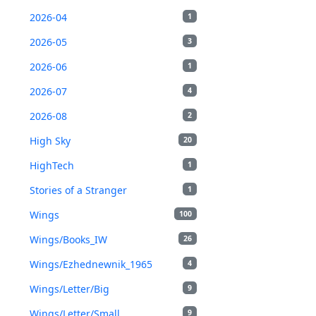
2026-04
1
2026-05
3
2026-06
1
2026-07
4
2026-08
2
High Sky
20
HighTech
1
Stories of a Stranger
1
Wings
100
Wings/Books_IW
26
Wings/Ezhednewnik_1965
4
Wings/Letter/Big
9
Wings/Letter/Small
9