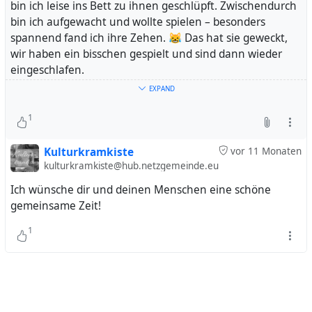
bin ich leise ins Bett zu ihnen geschlüpft. Zwischendurch
bin ich aufgewacht und wollte spielen – besonders
spannend fand ich ihre Zehen. 😹 Das hat sie geweckt,
wir haben ein bisschen gespielt und sind dann wieder
eingeschlafen.
EXPAND
Um 4:30 Uhr war ich dann hellwach! Es hat ein Weilchen
gedauert, bis ich meine neuen Menschen überzeugen
1
konnte, auch aufzustehen. Aber schließlich gab es
Frühstück für mich, ich habe brav mein Geschäft erledigt,
Kulturkramkiste
vor 11 Monaten
die Wohnung erkundet, ein bisschen mit ihnen gespielt –
kulturkramkiste@hub.netzgemeinde.eu
und dann war ich wieder müde und habe erstmal ein
Ich wünsche dir und deinen Menschen eine schöne
Nickerchen gemacht.
gemeinsame Zeit!
So ging meine erste Nacht im neuen Zuhause zu Ende –
1
aufregend, kuschelig und voller kleiner Abenteuer. 💛