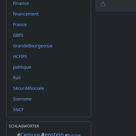
Finance
financement
France
GBFS
GrandeBourgeoisie
HCFIPS
politique
Rail
SécuritéSociale
Sionisme
SNCF
SCHLAGWÖRTER
#
epstein
#
Censure
#
Europe