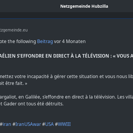
Netzgemeinde Hubzilla
tzgemeinde.eu
te the following
Beitrag
vor 4 Monaten
AÉLIEN S'EFFONDRE EN DIRECT À LA TÉLÉVISION : « VOUS 
mettez votre incapacité à gérer cette situation et vous nous lib
it être fait. »
galiot, en Galilée, s'effondre en direct à la télévision. Les vi
 Gader ont tous été détruits.
#
iran
#
IranUSAwar
#
USA
#
WWIII