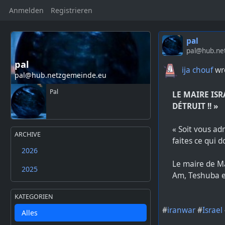
Anmelden
Registrieren
pal
pal@hub.ne
pal
ija chouf
wro
pal@hub.netzgemeinde.eu
Pal
LE MAIRE ISR
DÉTRUIT !! »
« Soit vous ad
ARCHIVE
faites ce qui do
2026
Le maire de Mar
2025
Am, Teshuba et
KATEGORIEN
#
iranwar
#
Israel
Alles