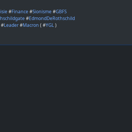
isie
#
Finance
#
Sionisme
#
GBFS
hschildgate
#
EdmondDeRothschild
#
Leader
#
Macron
( #
YGL
)