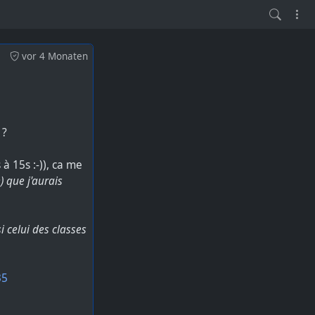
vor 4 Monaten
 ?
 à 15s :-)), ca me
) que j'aurais
i celui des classes
35