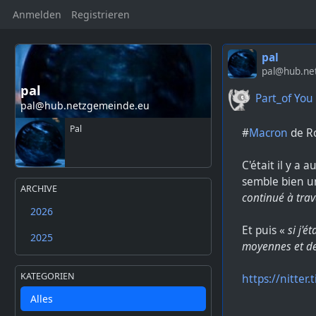
Anmelden
Registrieren
pal
pal@hub.ne
pal
Part_of You
pal@hub.netzgemeinde.eu
Pal
#
Macron
de Ro
C'était il y a 
semble bien un
ARCHIVE
continué à trava
2026
Et puis «
si j'é
2025
moyennes et de
KATEGORIEN
https://nitte
Alles