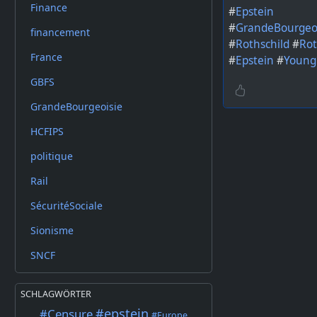
Finance
#
Epstein
#
GrandeBourgeo
financement
#
Rothschild
#
Rot
France
#
Epstein
#
Young
GBFS
GrandeBourgeoisie
HCFIPS
politique
Rail
SécuritéSociale
Sionisme
SNCF
SCHLAGWÖRTER
#epstein
#Censure
#Europe