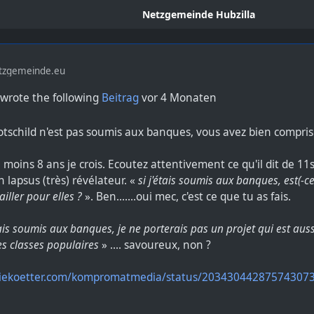
Netzgemeinde Hubzilla
tzgemeinde.eu
wrote the following
Beitrag
vor 4 Monaten
tschild n'est pas soumis aux banques, vous avez bien compris
au moins 8 ans je crois. Ecoutez attentivement ce qu'il dit de 11s
 lapsus (très) révélateur. «
si j'étais soumis aux banques, est(-ce
iller pour elles ?
». Ben.......oui mec, c'est ce que tu as fais.
tais soumis aux banques, je ne porterais pas un projet qui est auss
s classes populaires
» .... savoureux, non ?
r.tiekoetter.com/kompromatmedia/status/20343044287574307