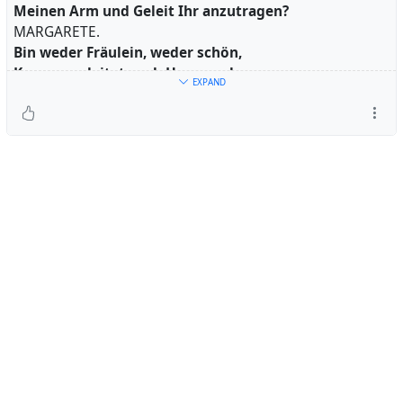
Meinen Arm und Geleit Ihr anzutragen?
MARGARETE.
Bin weder Fräulein, weder schön,
Kann ungeleitet nach Hause gehn.
EXPAND
…
FAUST.
Wie sie kurz angebunden war,
Das ist nun zum Entzücken gar!
Goethe, Faust I, Vers 2605-2608, 2617, 2618.
FAUST.
My fairest lady, may I dare
to offer you my arm and company?
MARGARETE.
Am neither lady, neither fair,
and need no escort to go home.
FAUST.
How pert and curt she was with me –
a sheer delight, an ecstacy!