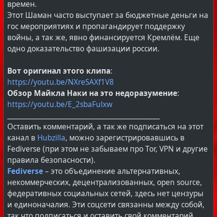
времен.
Этот Шаман часто выступает за бюджетные деньги на
гос мероприятиях и пропагандирует поддержку
войны, а так же, явно финансируется Кремлём. Еще
одно доказательство фашизации россии.
Вот оригинал этого клипа
:
https://youtu.be/NXreSAXf1V8
Обзор Майкла Наки на это недоразумение
:
https://youtu.be/E_2sbaFulxw
_____________________________________________
Оставить комментарий, а так же подписаться на этот
канал в
Hubzilla
, можно зарегистрировавшись в
Fediverse (при этом не забываем про Tor, VPN и другие
правила безопасности).
Fediverse
– это объединение альтернативных,
некоммерческих, децентрализованных, open source,
федеративных социальных сетей, здесь нет цензуры
и единоначалия. Эти соцсети связанны между собой,
так что подписаться и оставить свой комментарий