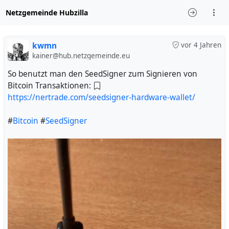
Netzgemeinde Hubzilla
kwmn
vor 4 Jahren
kainer@hub.netzgemeinde.eu
So benutzt man den SeedSigner zum Signieren von
Bitcoin Transaktionen:
https://nertrade.com/seedsigner-hardware-wallet/
#
Bitcoin
#
SeedSigner