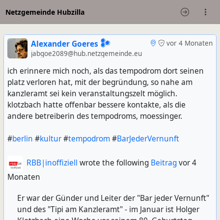
Netzgemeinde Hubzilla
Alexander Goeres 𒀯
vor 4 Monaten
jabgoe2089@hub.netzgemeinde.eu
ich erinnere mich noch, als das tempodrom dort seinen
platz verloren hat, mit der begründung, so nahe am
kanzleramt sei kein veranstaltungszelt möglich.
klotzbach hatte offenbar bessere kontakte, als die
andere betreiberin des tempodroms, moessinger.
#
berlin
#
kultur
#
tempodrom
#
BarJederVernunft
RBB|inoffiziell
wrote the following
Beitrag
vor 4
Monaten
Er war der Günder und Leiter der "Bar jeder Vernunft"
und des "Tipi am Kanzleramt" - im Januar ist Holger