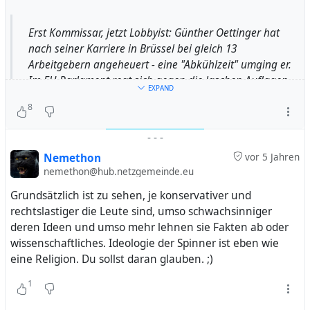
Erst Kommissar, jetzt Lobbyist: Günther Oettinger hat
nach seiner Karriere in Brüssel bei gleich 13
Arbeitgebern angeheuert - eine "Abkühlzeit" umging er.
Im EU-Parlament regt sich gegen die laschen Auflagen
EXPAND
nun Widerstand. Von H. Schmidt.
8
-
-
-
Nemethon
vor 5 Jahren
nemethon@hub.netzgemeinde.eu
Grundsätzlich ist zu sehen, je konservativer und
rechtslastiger die Leute sind, umso schwachsinniger
deren Ideen und umso mehr lehnen sie Fakten ab oder
wissenschaftliches. Ideologie der Spinner ist eben wie
eine Religion. Du sollst daran glauben. ;)
1