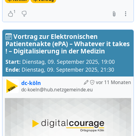
Gesundheit nicht Halt – und sie verspricht viel:
Effizienz, bessere Versorgung, Fortschritt. Doch
1
was passiert, wenn aus Gesundheitsdaten ein
wirtschaftlich begehrter Rohstoff wird? Wenn
die Einführung digitaler Lösungen vor allem
Vortrag zur Elektronischen
eines ist: alternativlos?
Patientenakte (ePA) – Whatever it takes
! – Digitalisierung in der Medizin
In unserer Veranstaltung mit Dr. Stefan Streit
Start:
Dienstag, 09. September 2025, 19:00
nehmen wir die elektronische Patientenakte
Ende:
Dienstag, 09. September 2025, 21:30
(ePA) und ihre Rolle im geplanten
europäischen Gesundheitsdatenraum (EHDS)
dc-köln
vor 11 Monaten
unter die Lupe. Was bedeutet es, wenn
dc-koeln@hub.netzgemeinde.eu
Patient.innendaten zum Motor der
Datenökonomie werden – und dabei
grundlegende Fragen zu Transparenz,
Datenschutz und Mitbestimmung
unbeantwortet bleiben?