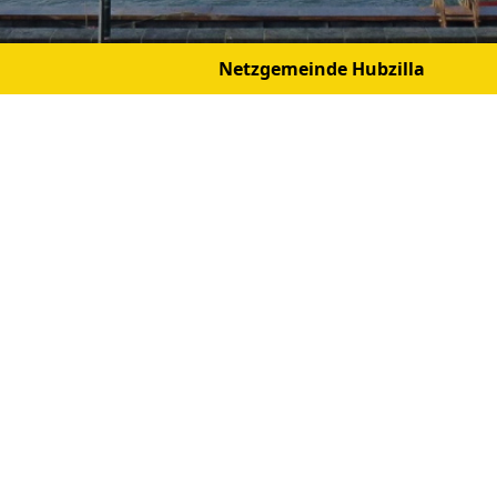
Netzgemeinde Hubzilla
öln
vo