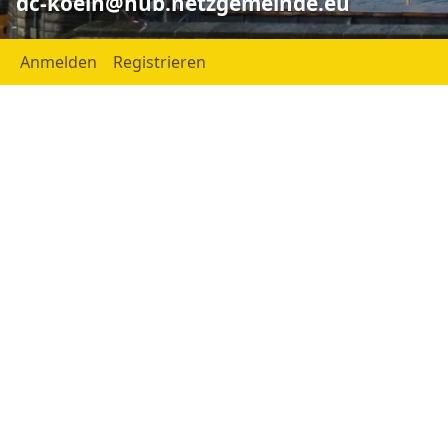
dc-koeln@hub.netzgemeinde.eu
Anmelden
Registrieren
dc-köln
dc-koeln@hub.netzgemeinde.eu
Hier testet die Kölner
Digitalcourage Gruppe Hubzilla
Ort:
Köln
NRW
Germany
dc-k
Heimatstadt: