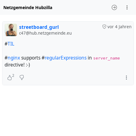
Netzgemeinde Hubzilla
streetboard_gurl
vor 4 Jahren
c47@hub.netzgemeinde.eu
#
TIL
#
nginx
supports #
regularExpressions
in
server_name
directive! :-)
2