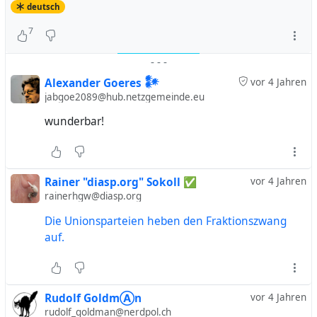
deutsch
7
-
-
-
Alexander Goeres 𒀯
vor 4 Jahren
jabgoe2089@hub.netzgemeinde.eu
wunderbar!
Rainer "diasp​.org" Sokoll ✅
vor 4 Jahren
rainerhgw@diasp.org
Die Unionsparteien heben den Fraktionszwang
auf.
Rudolf GoldmⒶn
vor 4 Jahren
rudolf_goldman@nerdpol.ch